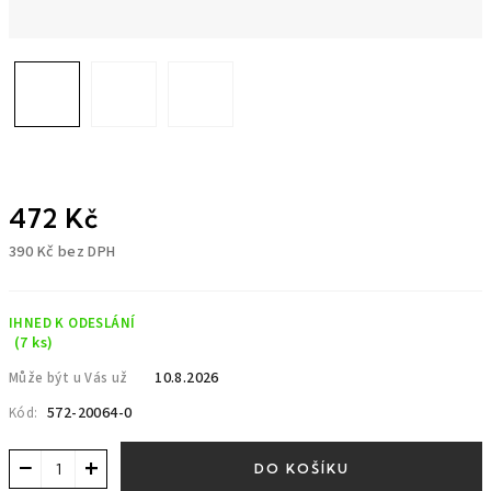
472 Kč
390 Kč bez DPH
Měrná
cena:
IHNED K ODESLÁNÍ
(7 ks)
10.8.2026
Může být u Vás už
572-20064-0
Kód:
−
+
DO KOŠÍKU