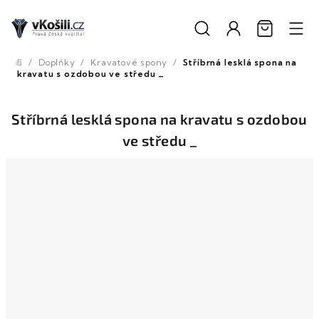
Přejít
na
obsah
/
Doplňky
/
Kravatové spony
/
Stříbrná lesklá spona na
Domů
kravatu s ozdobou ve středu _
Stříbrná lesklá spona na kravatu s ozdobou
ve středu _