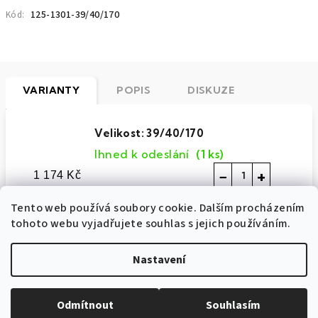
125-1301-39/40/170
Kód:
VARIANTY
POPIS
DISKUZE
Velikost: 39/40/170
Ihned k odeslání
(1 ks)
−
+
1 174 Kč
Velikost: 39/40/182
Tento web používá soubory cookie. Dalším procházením
tohoto webu vyjadřujete souhlas s jejich používáním.
Ihned k odeslání
(5 ks)
−
+
1 174 Kč
Nastavení
Velikost: 41/42/182
Ihned k odeslání
(2 ks)
Odmítnout
Souhlasím