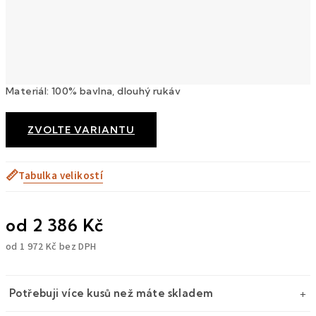
Materiál: 100% bavlna, dlouhý rukáv
ZVOLTE VARIANTU
📏
Tabulka velikostí
od
2 386 Kč
od
1 972 Kč
bez DPH
Měrná
cena:
Potřebuji více kusů než máte skladem