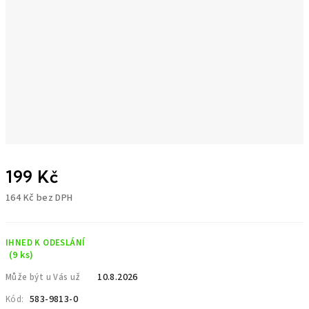
199 Kč
164 Kč bez DPH
Měrná
cena:
IHNED K ODESLÁNÍ
(9 ks)
10.8.2026
Může být u Vás už
583-9813-0
Kód: