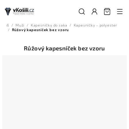
Přejít
na
obsah
/
Muži
/
Kapesníčky do saka
/
Kapesníčky - polyester
Domů
/
Růžový kapesníček bez vzoru
Růžový kapesníček bez vzoru