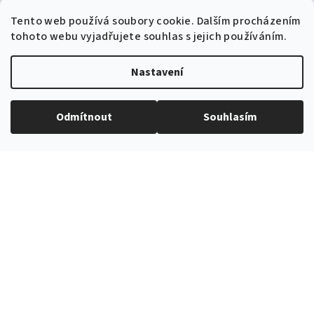
Tento web používá soubory cookie. Dalším procházením
tohoto webu vyjadřujete souhlas s jejich používáním.
Nastavení
Odmítnout
Souhlasím
EXPEDICE ZBOŽÍ
Do 24h
PROVĚŘENÝ ČESKÝ E-SHOP
Více než 10 let na trhu