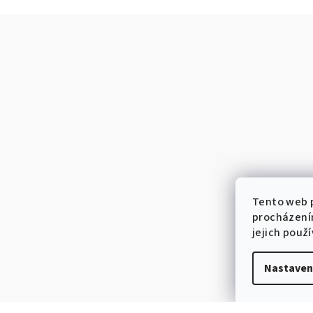
Tento web p
procházení
jejich použ
Nastaven