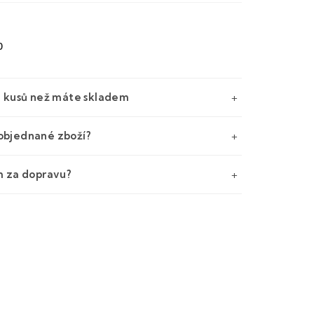
0
e kusů než máte skladem
objednané zboží?
m za dopravu?