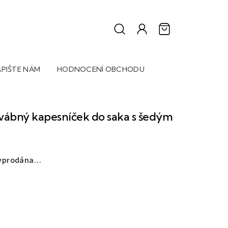
PIŠTE NÁM
HODNOCENÍ OBCHODU
ábný kapesníček do saka s šedým
vyprodána…