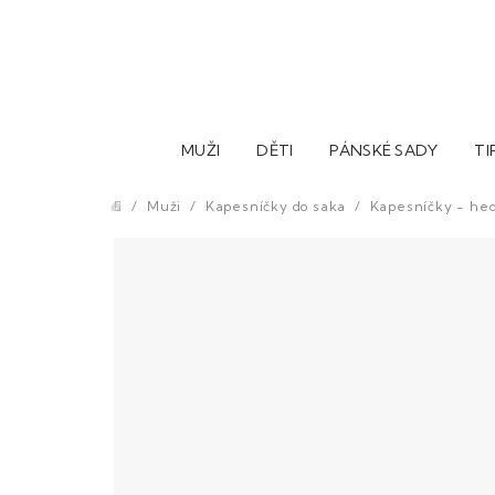
Přejít
na
obsah
MUŽI
DĚTI
PÁNSKÉ SADY
TI
/
Muži
/
Kapesníčky do saka
/
Kapesníčky - he
Domů