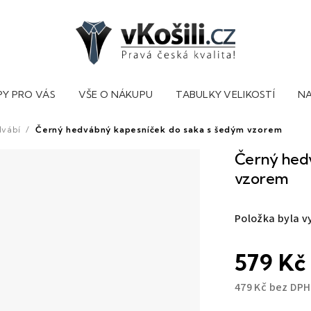
PY PRO VÁS
VŠE O NÁKUPU
TABULKY VELIKOSTÍ
NA
dvábí
/
Černý hedvábný kapesníček do saka s šedým vzorem
Černý hedv
vzorem
Položka byla 
579 Kč
479 Kč bez DPH
Měrná