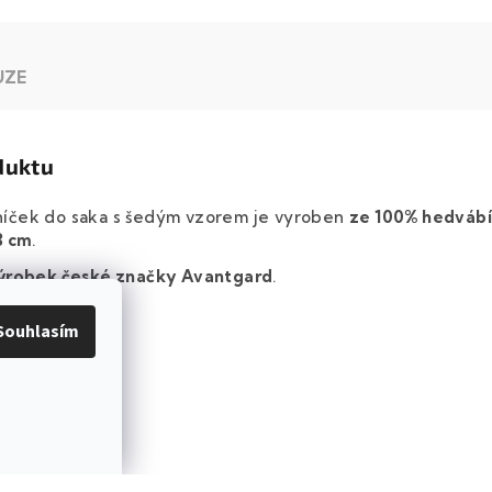
UZE
duktu
íček do saka s šedým vzorem je vyroben
ze 100% hedváb
8 cm
.
ýrobek české značky
Avantgard
.
Souhlasím