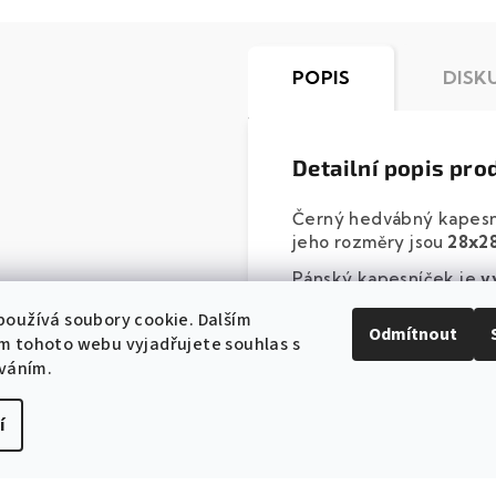
POPIS
DISK
Detailní popis pro
Černý hedvábný kapesn
jeho rozměry jsou
28x2
Pánský kapesníček je
v
oužívá soubory cookie. Dalším
Odmítnout
m tohoto webu vyjadřujete souhlas s
íváním.
í