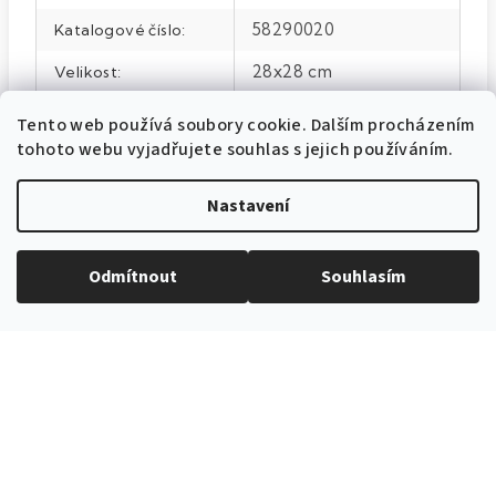
58290020
Katalogové číslo
:
28x28 cm
Velikost
:
100% polyester
Materiál
:
Tento web používá soubory cookie. Dalším procházením
tohoto webu vyjadřujete souhlas s jejich používáním.
Tyrkysová
Barva
:
Nastavení
Odmítnout
Souhlasím
EXPEDICE ZBOŽÍ
Do 24h