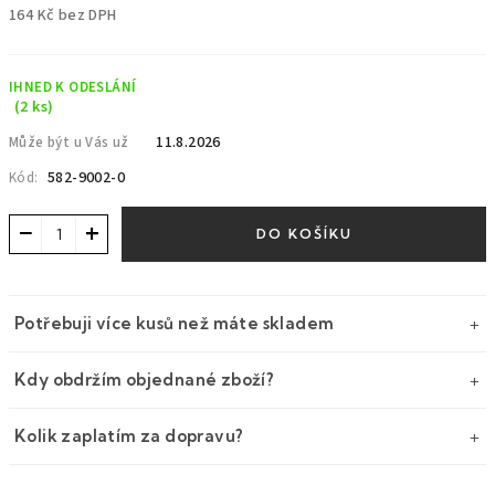
164 Kč bez DPH
Měrná
cena:
IHNED K ODESLÁNÍ
(2 ks)
11.8.2026
Může být u Vás už
582-9002-0
Kód:
−
+
DO KOŠÍKU
Potřebuji více kusů než máte skladem
Kdy obdržím objednané zboží?
Kolik zaplatím za dopravu?