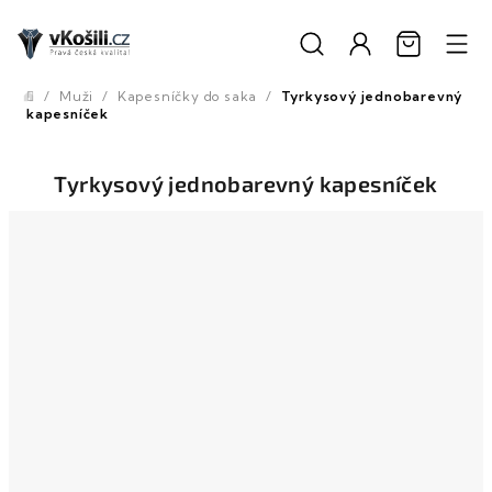
Přejít
na
obsah
/
Muži
/
Kapesníčky do saka
/
Tyrkysový jednobarevný
Domů
kapesníček
Tyrkysový jednobarevný kapesníček