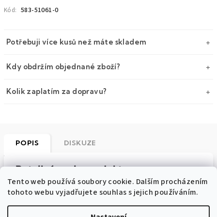
583-51061-0
Kód:
Potřebuji více kusů než máte skladem
Kdy obdržím objednané zboží?
Kolik zaplatím za dopravu?
POPIS
DISKUZE
Detailní popis produktu
Tento web používá soubory cookie. Dalším procházením
Zelený bavlněný luxusní kapesníček do saka s
tohoto webu vyjadřujete souhlas s jejich používáním.
přírodním vzorem je vyroben
ze 100% bavlny
a jeho
rozměry jsou
28x28 cm
.