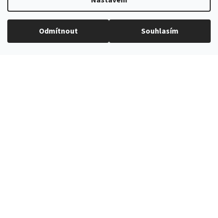
Nastavení
Luxusní kapesníčky jsou ušity z pevnější látky s vyšší
gramáží, která působí slavnostně.
Odmítnout
Souhlasím
Pánský kapesníček je
výrobek
české značky
Avantgard
.
Doplňkové parametry
Kapesníčky - bavlna
Kategorie
:
Zelená
Barva produktu
:
28x28 cm
Velikost
:
100% bavlna
Materiál
:
Zelená/eukalyptová
Barva
: