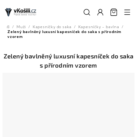
Přejít
na
obsah
/
Muži
/
Kapesníčky do saka
/
Kapesníčky - bavlna
/
Domů
Zelený bavlněný luxusní kapesníček do saka s přírodním
vzorem
Zelený bavlněný luxusní kapesníček do saka
s přírodním vzorem