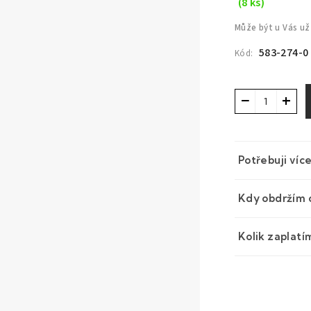
(8 ks)
Může být u Vás už
583-274-0
Kód:
−
+
Potřebuji víc
Kdy obdržím 
Kolik zaplatí