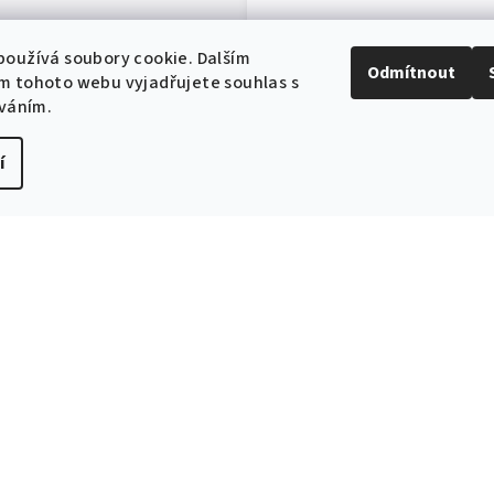
oužívá soubory cookie. Dalším
Odmítnout
m tohoto webu vyjadřujete souhlas s
íváním.
í
EXPEDICE ZB
Do 24h
Související produkty