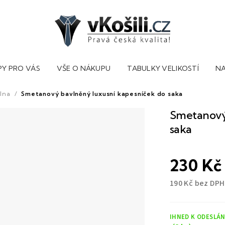
PY PRO VÁS
VŠE O NÁKUPU
TABULKY VELIKOSTÍ
NA
lna
/
Smetanový bavlněný luxusní kapesníček do saka
Smetanový 
saka
230 Kč
190 Kč bez DPH
Měrná
cena:
IHNED K ODESLÁN