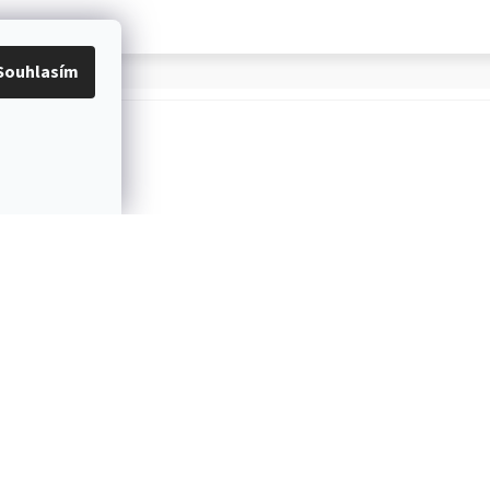
Souhlasím
OŽÍ
PROVĚŘENÝ ČESKÝ E-SHOP
Více než 10 let na trhu