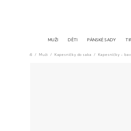
Přejít
na
obsah
MUŽI
DĚTI
PÁNSKÉ SADY
TI
/
Muži
/
Kapesníčky do saka
/
Kapesníčky - bav
Domů