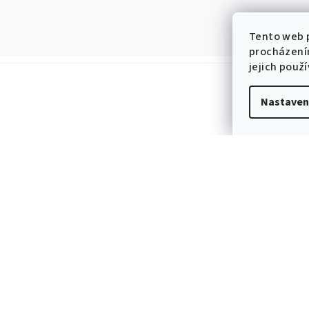
Tento web p
procházení
jejich použ
Nastaven