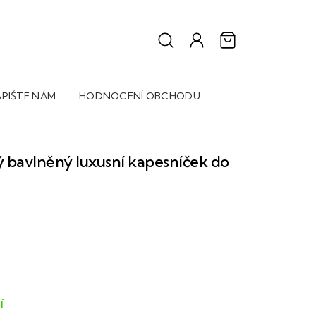
PIŠTE NÁM
HODNOCENÍ OBCHODU
bavlněný luxusní kapesníček do
Í