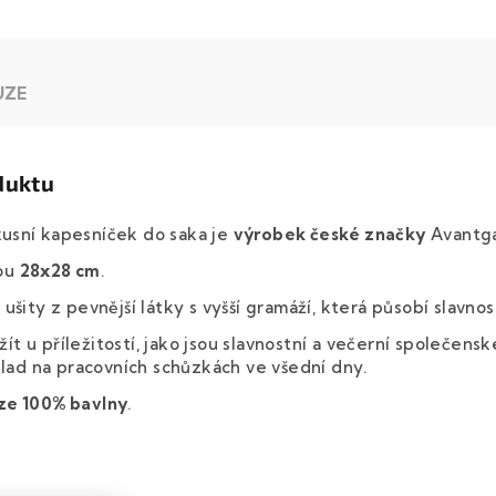
UZE
duktu
usní kapesníček do saka je
výrobek české značky
Avantg
sou
28x28 cm
.
ušity z pevnější látky s vyšší gramáží, která působí slavnos
t u příležitostí, jako jsou slavnostní a večerní společensk
íklad na pracovních schůzkách ve všední dny.
ze 100% bavlny
.