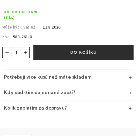
cena:
IHNED K ODESLÁNÍ
(3 ks)
11.8.2026
Může být u Vás už
583-261-0
Kód:
−
+
DO KOŠÍKU
Potřebuji více kusů než máte skladem
Kdy obdržím objednané zboží?
Kolik zaplatím za dopravu?