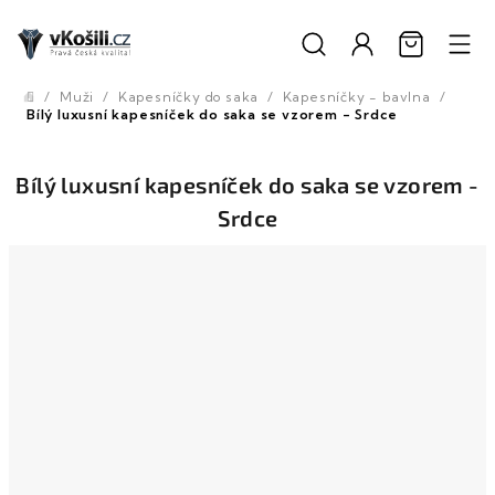
Přejít
na
obsah
/
Muži
/
Kapesníčky do saka
/
Kapesníčky - bavlna
/
Domů
Bílý luxusní kapesníček do saka se vzorem - Srdce
Bílý luxusní kapesníček do saka se vzorem -
Srdce