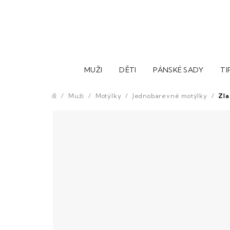
Přejít
na
obsah
MUŽI
DĚTI
PÁNSKÉ SADY
TI
/
Muži
/
Motýlky
/
Jednobarevné motýlky
/
Zla
Domů