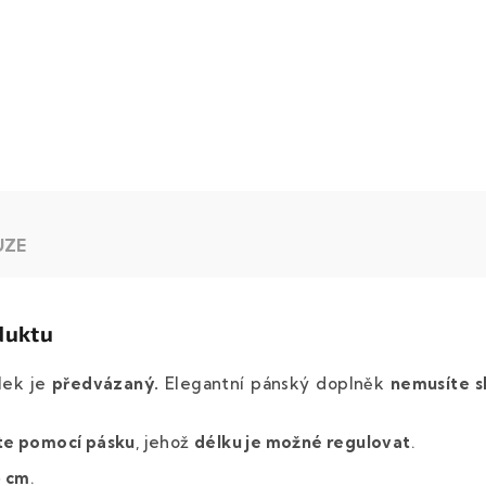
UZE
duktu
lek je
předvázaný.
Elegantní pánský doplněk
nemusíte s
te pomocí pásku
, jehož
délku je možné regulovat
.
5 cm
.