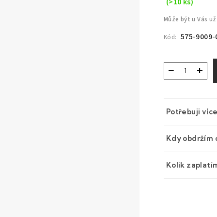
(>10 ks)
Může být u Vás už
575-9009-
Kód:
−
+
Potřebuji víc
Kdy obdržím 
Kolik zaplatí