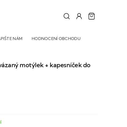
PIŠTE NÁM
HODNOCENÍ OBCHODU
vázaný motýlek + kapesníček do
Í