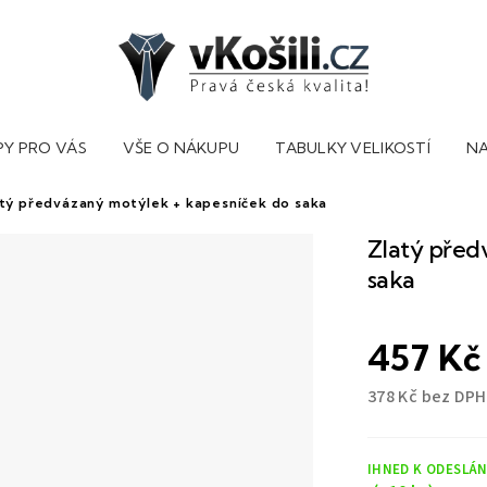
PY PRO VÁS
VŠE O NÁKUPU
TABULKY VELIKOSTÍ
NA
tý předvázaný motýlek + kapesníček do saka
Zlatý před
saka
457 Kč
378 Kč bez DPH
Měrná
cena:
IHNED K ODESLÁN