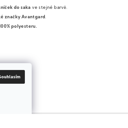
níček do saka
ve stejné barvě.
é značky Avantgard
.
100% polyesteru.
Souhlasím