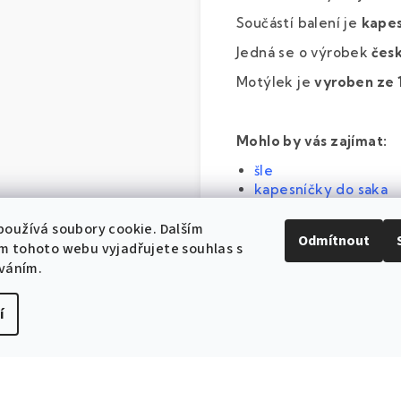
Součástí balení je
kapes
Jedná se o výrobek
česk
Motýlek je
vyroben ze 
Mohlo by vás zajímat:
šle
kapesníčky do saka
pánské košile
smokingové pásy
oužívá soubory cookie. Dalším
Odmítnout
chlapecké motýlky
m tohoto webu vyjadřujete souhlas s
íváním.
í