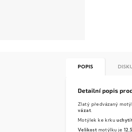
POPIS
DISK
Detailní popis pro
Zlatý předvázaný motý
vázat
.
Motýlek ke krku
uchytí
Velikost
motýlku je
12,