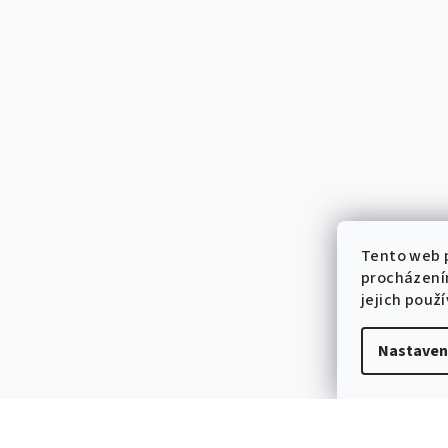
Tento web p
procházení
jejich použ
Nastaven