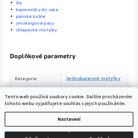
šle
kapesníčky do saka
pánské košile
smokingové pásy
chlapecké motýlky
Doplňkové parametry
Jednobarevné motýlky
Kategorie
:
Modrá
Barva produktu
:
Tento web používá soubory cookie. Dalším procházením
57590130
Katalogové číslo
:
tohoto webu vyjadřujete souhlas s jejich používáním.
12,5 cm
Šířka motýlku
:
Nastavení
12,5 cm
Velikost
:
100% polyester
Materiál
: