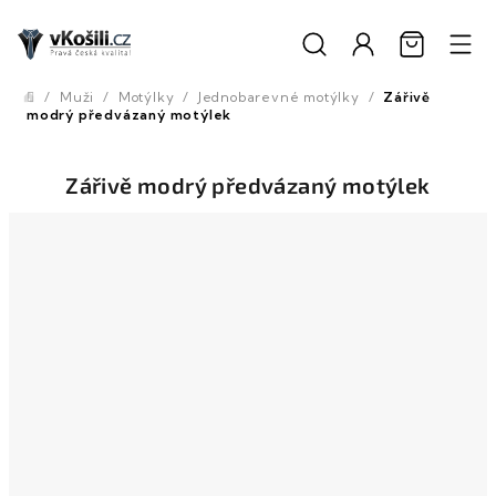
Přejít
na
obsah
/
Muži
/
Motýlky
/
Jednobarevné motýlky
/
Zářivě
Domů
modrý předvázaný motýlek
Zářivě modrý předvázaný motýlek