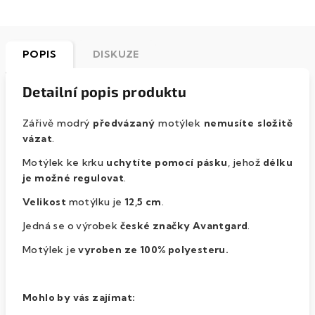
POPIS
DISKUZE
Detailní popis produktu
Zářivě modrý
předvázaný
motýlek
nemusíte složitě
vázat
.
Motýlek ke krku
uchytíte pomocí pásku
, jehož
délku
je možné regulovat
.
Velikost
motýlku je
12,5 cm
.
Jedná se o výrobek
české značky Avantgard
.
Motýlek je
vyroben ze 100% polyesteru.
Mohlo by vás zajímat: