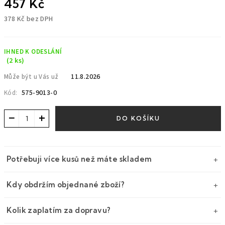
457 Kč
378 Kč bez DPH
Měrná
cena:
IHNED K ODESLÁNÍ
(2 ks)
11.8.2026
Může být u Vás už
575-9013-0
Kód:
−
+
DO KOŠÍKU
Potřebuji více kusů než máte skladem
Kdy obdržím objednané zboží?
Kolik zaplatím za dopravu?