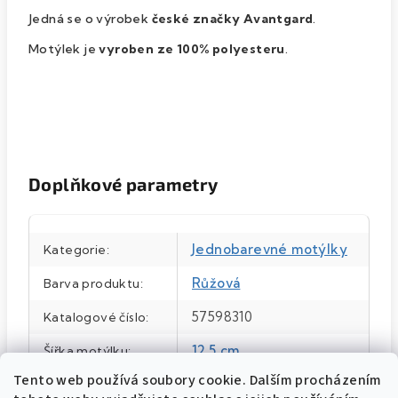
Jedná se o výrobek
české značky Avantgard
.
Motýlek je
vyroben ze 100% polyesteru
.
Doplňkové parametry
Jednobarevné motýlky
Kategorie
:
Růžová
Barva produktu
:
57598310
Katalogové číslo
:
12,5 cm
Šířka motýlku
:
Tento web používá soubory cookie. Dalším procházením
12,5 cm
Velikost
: