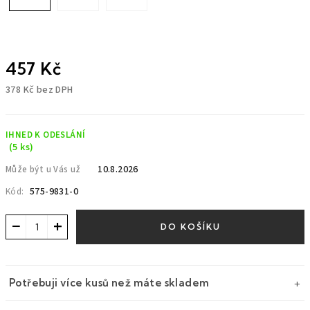
457 Kč
378 Kč bez DPH
Měrná
cena:
IHNED K ODESLÁNÍ
(5 ks)
10.8.2026
Může být u Vás už
575-9831-0
Kód:
−
+
DO KOŠÍKU
Potřebuji více kusů než máte skladem