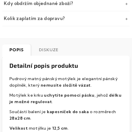
Kdy obdržím objednané zboží?
Kolik zaplatím za dopravu?
POPIS
DISKUZE
Detailní popis produktu
Pudrový matný pánský motýlek je elegantní pánský
doplněk, který
nemusíte složitě vázat
.
Motýlek ke krku
uchytíte pomocí pásku
, jehož
délku
je možné regulovat
.
Součástí balení je
kapesníček do saka
o rozměrech
28x28 cm
.
Velikost
motýlku je
12,5 cm
.