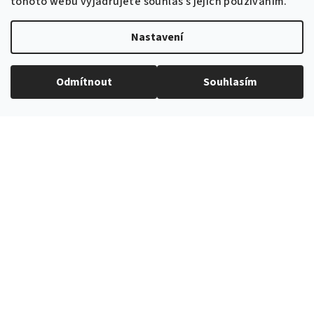
tohoto webu vyjadřujete souhlas s jejich používáním.
100% polyester
Materiál
:
Nastavení
Pudrová
Barva
:
Odmítnout
Souhlasím
EXPEDICE ZBOŽÍ
Do 24h
PROVĚŘENÝ ČESKÝ E-SHOP
Více než 10 let na trhu