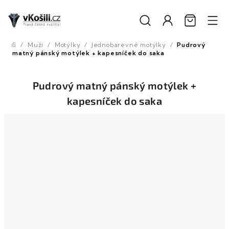
Přejít
na
obsah
/
Muži
/
Motýlky
/
Jednobarevné motýlky
/
Pudrový
Domů
matný pánský motýlek + kapesníček do saka
Pudrový matný pánský motýlek +
kapesníček do saka