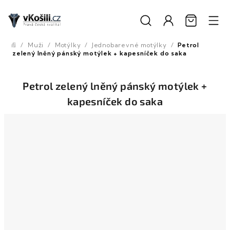
Přejít
na
obsah
/
Muži
/
Motýlky
/
Jednobarevné motýlky
/
Petrol
Domů
zelený lněný pánský motýlek + kapesníček do saka
Petrol zelený lněný pánský motýlek +
kapesníček do saka