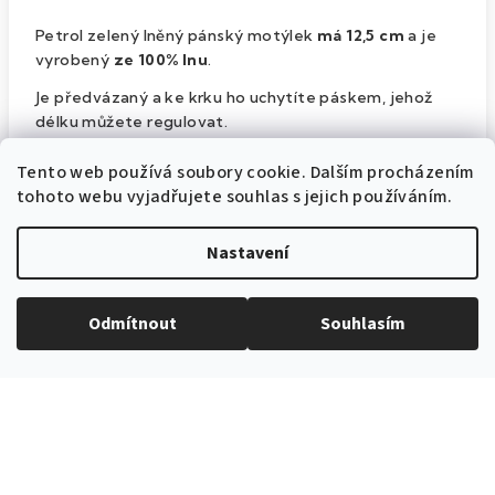
Petrol zelený lněný pánský motýlek
má 12,5 cm
a
je
vyrobený
ze 100% lnu
.
Je předvázaný a ke krku ho uchytíte páskem, jehož
délku můžete regulovat.
Součástí motýlku je kapesníček do saka ze stejné
Tento web používá soubory cookie. Dalším procházením
látky.
tohoto webu vyjadřujete souhlas s jejich používáním.
Jedná se o
výrobek české značky Avantgard
.
Nastavení
Doplňkové parametry
Odmítnout
Souhlasím
Jednobarevné motýlky
Kategorie
:
Zelená
Barva produktu
:
12,5 cm
Šířka motýlku
: