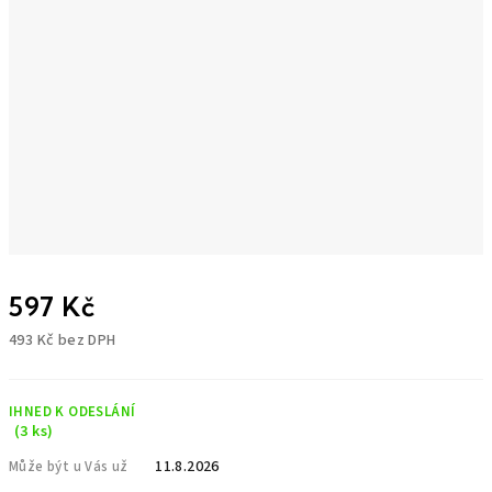
597 Kč
493 Kč bez DPH
Měrná
cena:
IHNED K ODESLÁNÍ
(3 ks)
11.8.2026
Může být u Vás už