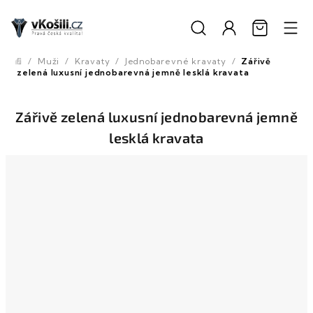
Přejít
na
obsah
/
Muži
/
Kravaty
/
Jednobarevné kravaty
/
Zářivě
Domů
zelená luxusní jednobarevná jemně lesklá kravata
Zářivě zelená luxusní jednobarevná jemně
lesklá kravata