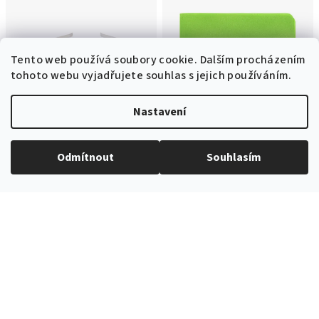
Tento web používá soubory cookie. Dalším procházením
tohoto webu vyjadřujete souhlas s jejich používáním.
Nastavení
Odmítnout
Souhlasím
Kód:
756-9026-0
Kód:
582-9026-0
Světle zelená čelenka s
Světle zelený jednobarevný
motýlkem
kapesníček
199 Kč
199 Kč
Ihned k odeslání
(3 ks)
Ihned k odeslání
(3 ks)