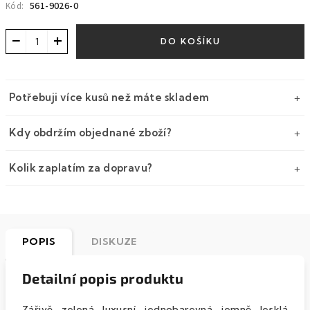
561-9026-0
Kód:
−
+
DO KOŠÍKU
Potřebuji více kusů než máte skladem
Kdy obdržím objednané zboží?
Kolik zaplatím za dopravu?
POPIS
DISKUZE
Detailní popis produktu
Zářivě zelená luxusní jednobarevná jemně lesklá