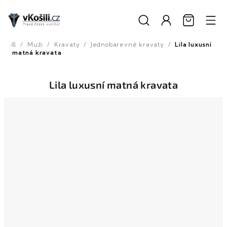
Přejít
na
obsah
/
Muži
/
Kravaty
/
Jednobarevné kravaty
/
Lila luxusní
Domů
matná kravata
Lila luxusní matná kravata