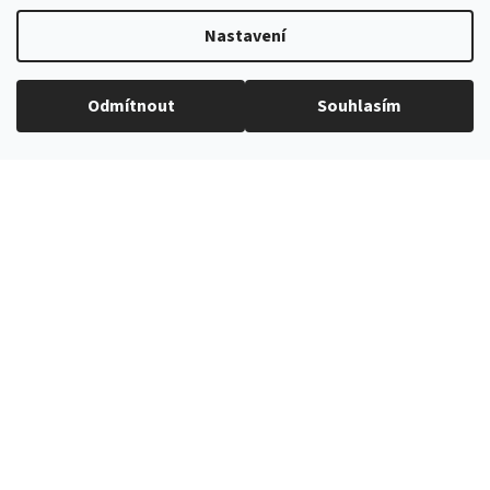
Nastavení
Odmítnout
Souhlasím
Kód:
583-9838-0
Kód:
571-9838-0
Lila luxusní kapesníček
Lila luxusní slim kravata
199 Kč
597 Kč
Ihned k odeslání
(4 ks)
Ihned k odeslání
(2 ks)