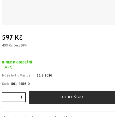
597 Kč
493 Kč bez DPH
Měrná
cena:
IHNED K ODESLÁNÍ
(4 ks)
11.8.2026
Může být u Vás už
561-9856-0
Kód:
−
+
DO KOŠÍKU