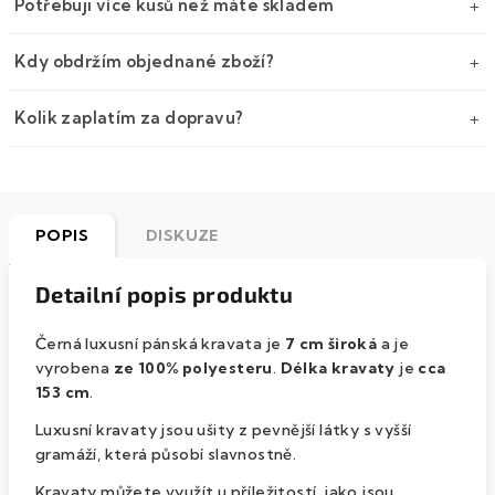
Potřebuji více kusů než máte skladem
Kdy obdržím objednané zboží?
Kolik zaplatím za dopravu?
POPIS
DISKUZE
Detailní popis produktu
Černá luxusní pánská kravata je
7 cm široká
a je
vyrobena
ze 100% polyesteru
.
Délka kravaty
je
cca
153 cm
.
Luxusní kravaty jsou ušity
z pevnější látky s vyšší
gramáží
, která působí slavnostně.
Kravaty můžete využít u příležitostí, jako jsou