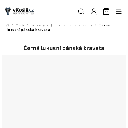
Přejít
na
obsah
/
Muži
/
Kravaty
/
Jednobarevné kravaty
/
Černá
Domů
luxusní pánská kravata
Černá luxusní pánská kravata