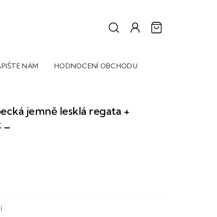
PIŠTE NÁM
HODNOCENÍ OBCHODU
pecká jemně lesklá regata +
 _
Í