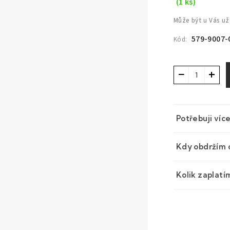
(1 ks)
Může být u Vás už
579-9007-
Kód:
−
+
Potřebuji víc
Kdy obdržím 
Kolik zaplatí