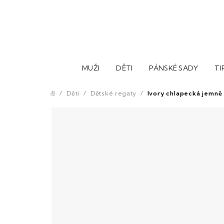
Přejít
na
obsah
MUŽI
DĚTI
PÁNSKÉ SADY
TI
/
Děti
/
Dětské regaty
/
Ivory chlapecká jemně 
Domů