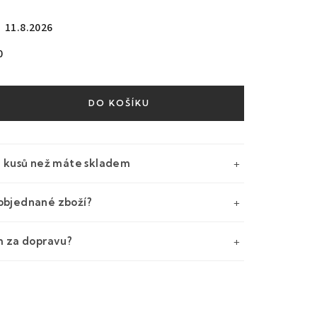
11.8.2026
0
DO KOŠÍKU
e kusů než máte skladem
objednané zboží?
m za dopravu?