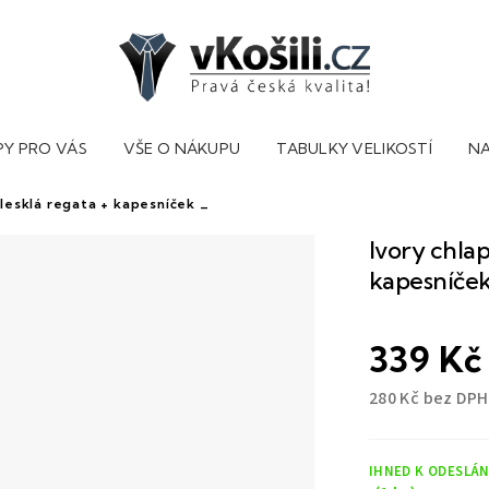
PY PRO VÁS
VŠE O NÁKUPU
TABULKY VELIKOSTÍ
NA
lesklá regata + kapesníček _
Ivory chla
kapesníček
339 Kč
280 Kč bez DPH
Měrná
cena:
IHNED K ODESLÁN