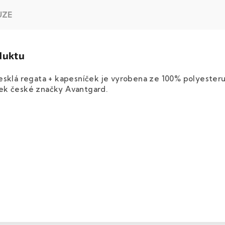
UZE
duktu
esklá regata + kapesníček je vyrobena ze 100% polyesteru
ek české značky Avantgard.