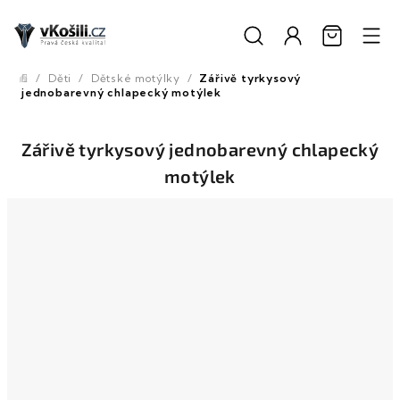
Přejít
na
obsah
/
Děti
/
Dětské motýlky
/
Zářivě tyrkysový
Domů
jednobarevný chlapecký motýlek
Zářivě tyrkysový jednobarevný chlapecký
motýlek