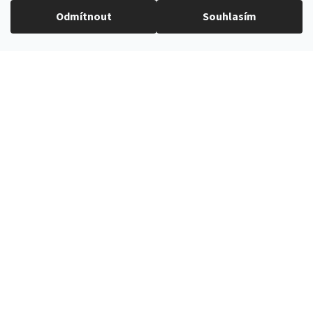
Odmítnout
Souhlasím
Doplňkové parametry
Dětské motýlky
Kategorie
:
Tyrkysová
Barva produktu
:
5337410
Katalogové číslo
:
9 cm
Šířka motýlku
:
9 cm
Velikost
:
100% polyester
Materiál
:
Tyrkysová
Barva
: