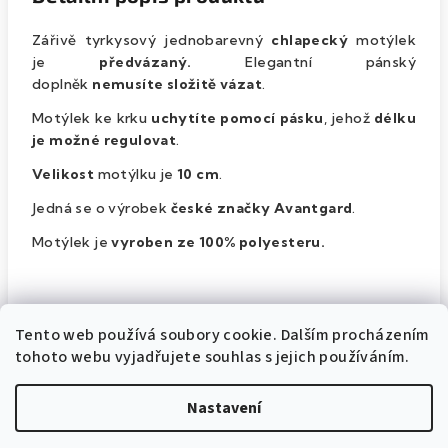
Zářivě tyrkysový jednobarevný
chlapecký
motýlek
je
předvázaný.
Elegantní pánský
doplněk
nemusíte složitě vázat
.
Motýlek ke krku
uchytíte pomocí pásku
, jehož
délku
je možné regulovat
.
Velikost
motýlku je
10 cm
.
Jedná se o výrobek
české značky Avantgard
.
Motýlek je
vyroben ze 100% polyesteru.
Mohlo by vás zajímat:
Tento web používá soubory cookie. Dalším procházením
Šle
tohoto webu vyjadřujete souhlas s jejich používáním.
Kapesníčky do saka
Dětské košile
Nastavení
Dívčí čelenky s motýlkem
Pánské motýlky