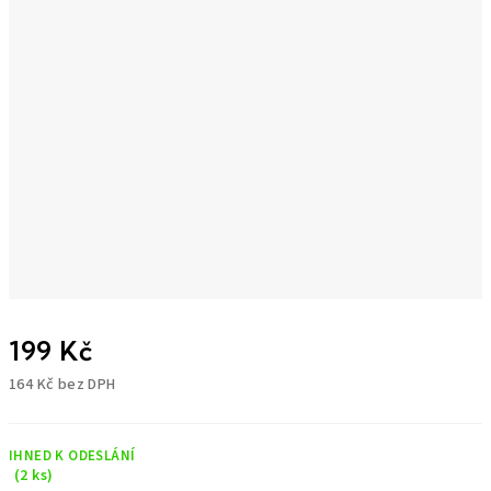
199 Kč
164 Kč bez DPH
Měrná
cena:
IHNED K ODESLÁNÍ
(2 ks)