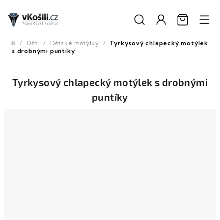
Přejít
na
obsah
/
Děti
/
Dětské motýlky
/
Tyrkysový chlapecký motýlek
Domů
s drobnými puntíky
Tyrkysový chlapecký motýlek s drobnými
puntíky