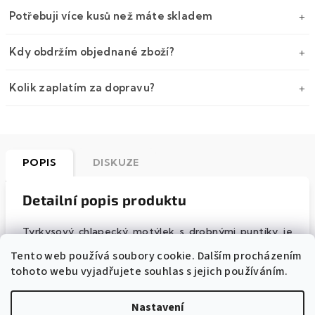
Potřebuji více kusů než máte skladem
Kdy obdržím objednané zboží?
Kolik zaplatím za dopravu?
POPIS
DISKUZE
Detailní popis produktu
Tyrkysový chlapecký motýlek s drobnými puntíky je
předvázaný
a ke krku se uchytí zapínáním
s možností
Tento web používá soubory cookie. Dalším procházením
nastavení správné délky
. Velikost motýlku je
10 cm
.
tohoto webu vyjadřujete souhlas s jejich používáním.
Motýlek je dodáván v plastové krabičce a je ušitý
ze
100% bavlny
. Bavlněný materiál má
úpravu Easy Care
,
Nastavení