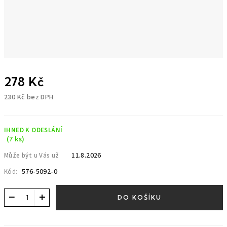
278 Kč
230 Kč bez DPH
Měrná
cena:
IHNED K ODESLÁNÍ
(7 ks)
11.8.2026
Může být u Vás už
576-5092-0
Kód:
−
+
DO KOŠÍKU