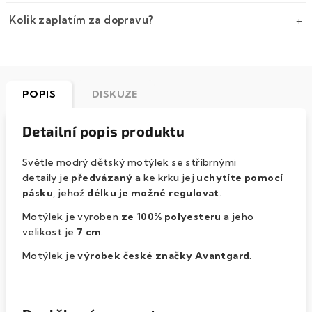
Kolik zaplatím za dopravu?
POPIS
DISKUZE
Detailní popis produktu
Světle modrý dětský motýlek se stříbrnými
detaily je
předvázaný
a ke krku jej
uchytíte pomocí
pásku
, jehož
délku je možné regulovat
.
Motýlek je vyroben
ze 100% polyesteru
a jeho
velikost je
7 cm
.
Motýlek je
výrobek české značky Avantgard
.