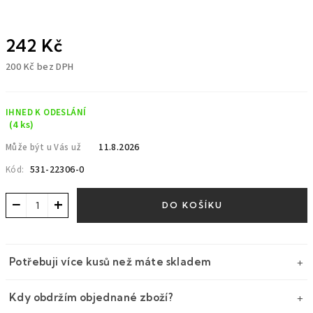
242 Kč
200 Kč bez DPH
Měrná
cena:
IHNED K ODESLÁNÍ
(4 ks)
11.8.2026
Může být u Vás už
531-22306-0
Kód:
−
+
DO KOŠÍKU
Potřebuji více kusů než máte skladem
Kdy obdržím objednané zboží?