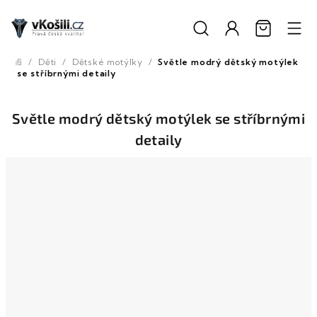
Přejít
na
obsah
/
Děti
/
Dětské motýlky
/
Světle modrý dětský motýlek
Domů
se stříbrnými detaily
Světle modrý dětský motýlek se stříbrnými
detaily