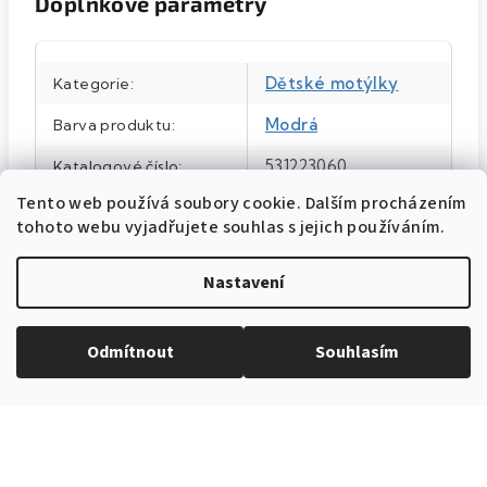
Doplňkové parametry
Dětské motýlky
Kategorie
:
Modrá
Barva produktu
:
531223060
Katalogové číslo
:
Tento web používá soubory cookie. Dalším procházením
7 cm
Velikost
:
tohoto webu vyjadřujete souhlas s jejich používáním.
100% polyester
Materiál
:
Nastavení
Modrá/stříbrná
Barva
:
Odmítnout
Souhlasím