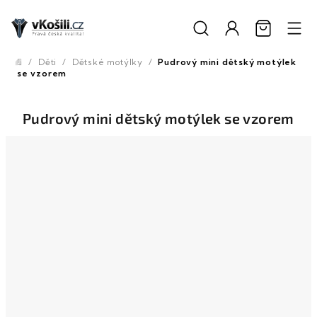
Přejít
na
obsah
/
Děti
/
Dětské motýlky
/
Pudrový mini dětský motýlek
Domů
se vzorem
Pudrový mini dětský motýlek se vzorem