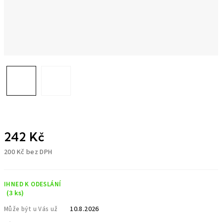
242 Kč
200 Kč bez DPH
Měrná
cena:
IHNED K ODESLÁNÍ
(3 ks)
10.8.2026
Může být u Vás už