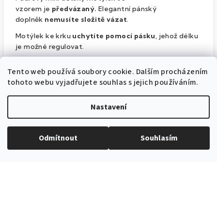
vzorem je
předvázaný.
Elegantní pánský
doplněk
nemusíte složitě vázat
.
Motýlek ke krku
uchytíte pomocí pásku
, jehož délku
je možné regulovat.
Velikost
motýlku je
7 cm
a je vyroben
ze 100%
Tento web používá soubory cookie. Dalším procházením
polyesteru
.
tohoto webu vyjadřujete souhlas s jejich používáním.
Pánský motýlek je výrobek
české značky Avantgard
.
Nastavení
Doplňkové parametry
Odmítnout
Souhlasím
Dětské motýlky
Kategorie
:
Růžová
Barva produktu
:
531220090
Katalogové číslo
: