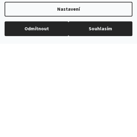
Nastavení
EXPEDICE ZBOŽÍ
Odmítnout
Souhlasím
Do 24h
PROVĚŘENÝ ČESKÝ E-SHOP
Více než 10 let na trhu
VŠE SKLADEM
V nabídce přes 3000 produktů