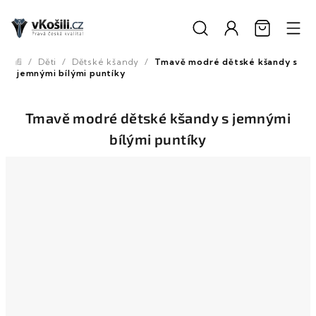
Přejít
na
obsah
/
Děti
/
Dětské kšandy
/
Tmavě modré dětské kšandy s
Domů
jemnými bílými puntíky
Tmavě modré dětské kšandy s jemnými
bílými puntíky