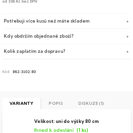
od
306 Kč
bez DPH
Měrná
cena:
Potřebuji více kusů než máte skladem
Kdy obdržím objednané zboží?
Kolik zaplatím za dopravu?
862-3102-80
Kód:
VARIANTY
POPIS
DISKUZE (1)
Velikost: uni do výšky 80 cm
Ihned k odeslání
(1 ks)