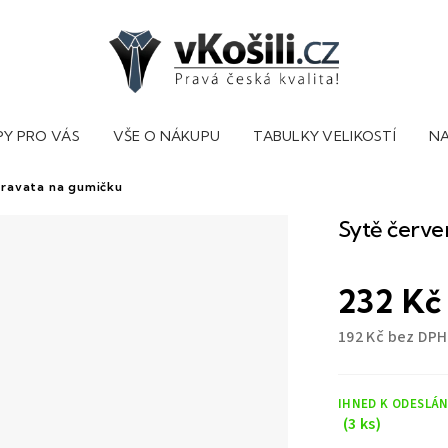
PY PRO VÁS
VŠE O NÁKUPU
TABULKY VELIKOSTÍ
NA
kravata na gumičku
Sytě červe
232 Kč
192 Kč bez DPH
Měrná
cena:
IHNED K ODESLÁN
(3 ks)