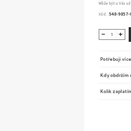
Může být u Vás už
548-9857-
Kód:
−
+
Potřebuji víc
Kdy obdržím 
Kolik zaplatí