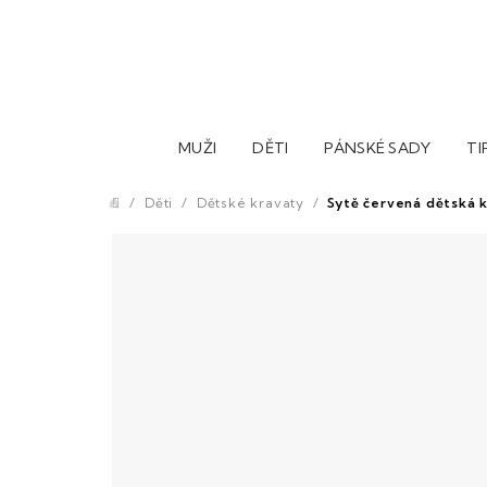
Přejít
na
obsah
MUŽI
DĚTI
PÁNSKÉ SADY
TI
/
Děti
/
Dětské kravaty
/
Sytě červená dětská 
Domů