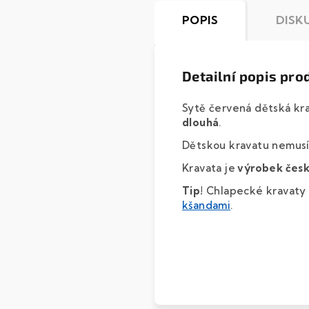
POPIS
DISK
Detailní popis pro
Sytě červená dětská kr
dlouhá
.
Dětskou kravatu nemusít
Kravata je
výrobek čes
Tip!
Chlapecké kravaty v
kšandami
.