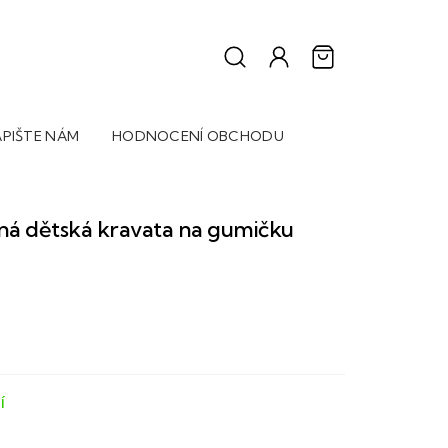
PIŠTE NÁM
HODNOCENÍ OBCHODU
ná dětská kravata na gumičku
Í