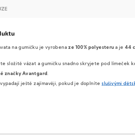
UZE
duktu
avata na gumičku je vyrobena
ze 100% polyesteru
a je
44
e složitě vázat a gumičku snadno skryjete pod límeček ko
ké značky
Avantgard
.
ypadají ještě zajímavěji, pokud je doplníte
slušivými dět