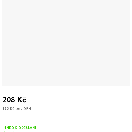
208 Kč
172 Kč bez DPH
Měrná
cena:
IHNED K ODESLÁNÍ