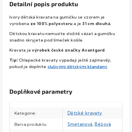
Detailní popis produktu
Ivory dětská kravata na gumičku se vzorem je
vyrobena
ze 100% polyesteru
a je
31
cm dlouhá
.
Dětskou kravatu nemusíte složitě vázat a gumičku
snadno skryjete pod límeček košile.
Kravata je
výrobek české značky
Avantgard
.
Tip!
Chlapecké kravaty vypadají ještě zajímavěji,
pokud je doplníte
slušivými dětskými kšandami
.
Doplňkové parametry
Dětské kravaty
Kategorie
:
Smetanová
,
Béžová
Barva produktu
: