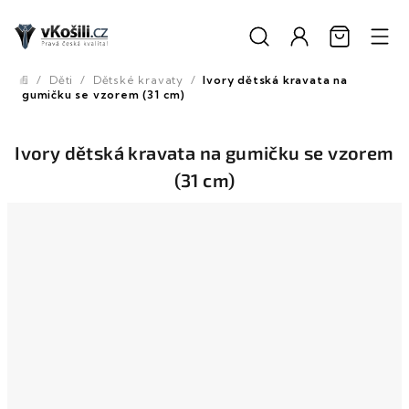
Přejít
na
obsah
/
Děti
/
Dětské kravaty
/
Ivory dětská kravata na
Domů
gumičku se vzorem (31 cm)
Ivory dětská kravata na gumičku se vzorem
(31 cm)