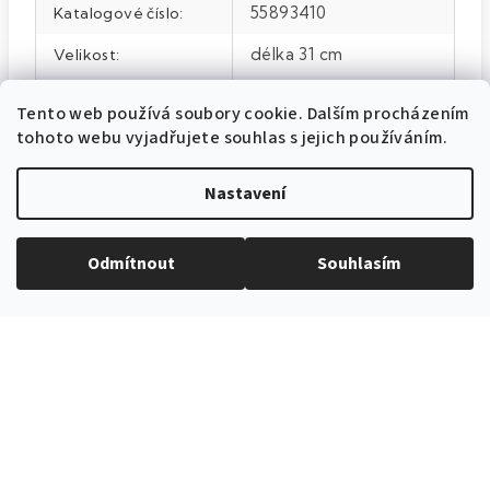
55893410
Katalogové číslo
:
délka 31 cm
Velikost
:
100% polyester
Materiál
:
Tento web používá soubory cookie. Dalším procházením
tohoto webu vyjadřujete souhlas s jejich používáním.
Ivory
Barva
:
Nastavení
Odmítnout
Souhlasím
EXPEDICE ZBOŽÍ
Do 24h