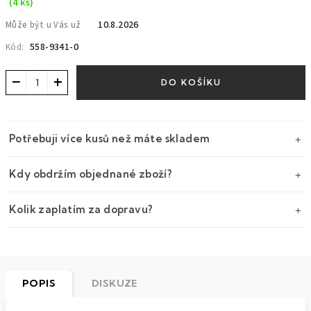
(4 ks)
10.8.2026
Může být u Vás už
558-9341-0
Kód:
−
+
DO KOŠÍKU
Potřebuji více kusů než máte skladem
Kdy obdržím objednané zboží?
Kolik zaplatím za dopravu?
POPIS
DISKUZE