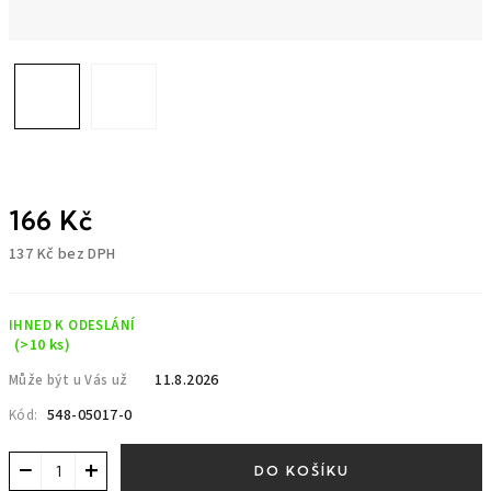
166 Kč
137 Kč bez DPH
Měrná
cena:
IHNED K ODESLÁNÍ
(>10 ks)
11.8.2026
Může být u Vás už
548-05017-0
Kód:
−
+
DO KOŠÍKU