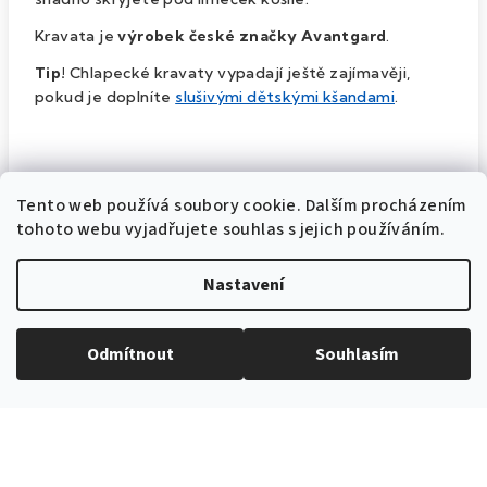
Kravata je
výrobek české značky
Avantgard
.
Tip!
Chlapecké kravaty vypadají ještě zajímavěji,
pokud je doplníte
slušivými dětskými kšandami
.
Doplňkové parametry
Tento web používá soubory cookie. Dalším procházením
tohoto webu vyjadřujete souhlas s jejich používáním.
Dětské kravaty
Kategorie
:
Nastavení
Béžová
,
Hnědá
Barva produktu
:
548050170
Katalogové číslo
:
Odmítnout
Souhlasím
délka 44 cm
Velikost
:
100% polyester
Materiál
:
Béžová / vzor cyklistika
Barva
: