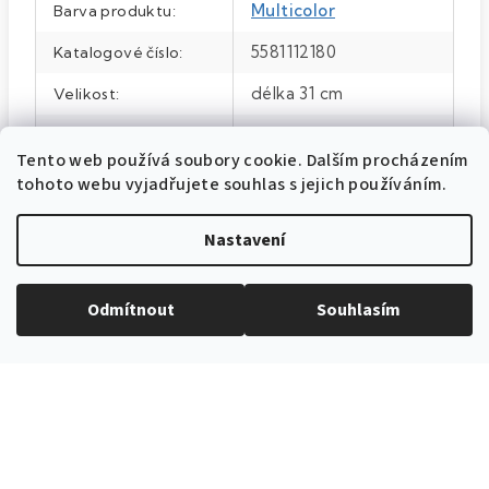
Multicolor
Barva produktu
:
5581112180
Katalogové číslo
:
délka 31 cm
Velikost
:
100% polyester
Materiál
:
Tento web používá soubory cookie. Dalším procházením
Bílá/červená/modrá
Barva
:
tohoto webu vyjadřujete souhlas s jejich používáním.
Položka byla vyprodána…
Nastavení
Odmítnout
Souhlasím
EXPEDICE ZBOŽÍ
Do 24h