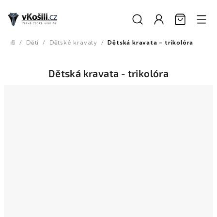
Přejít
na
obsah
/
Děti
/
Dětské kravaty
/
Dětská kravata - trikolóra
Domů
Dětská kravata - trikolóra