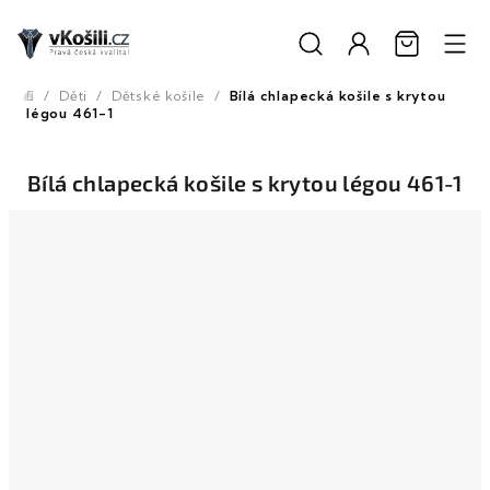
Přejít
na
obsah
/
Děti
/
Dětské košile
/
Bílá chlapecká košile s krytou
Domů
légou 461-1
Bílá chlapecká košile s krytou légou 461-1