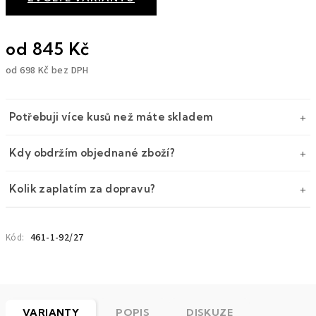
od
845 Kč
od
698 Kč
bez DPH
Měrná
cena:
Potřebuji více kusů než máte skladem
Kdy obdržím objednané zboží?
Kolik zaplatím za dopravu?
461-1-92/27
Kód:
VARIANTY
POPIS
DISKUZE