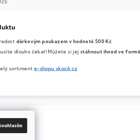
UZE
duktu
 radost
dárkovým poukazem v hodnotě 500 Kč
.
síte dlouho čekat! Můžete si jej
stáhnout ihned ve form
celý sortiment
e-shopu vkosili.cz
.
Souhlasím