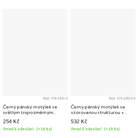
Kód:
576-1921-0
Kód:
575-22615-0
Černý pánský motýlek se
Černý pánský motýlek se
světlým trojrozměrným
vzorovanou strukturou +
vzorem
kapesníček do saka
254 Kč
532 Kč
Ihned k odeslání
(>10 ks)
Ihned k odeslání
(>10 ks)