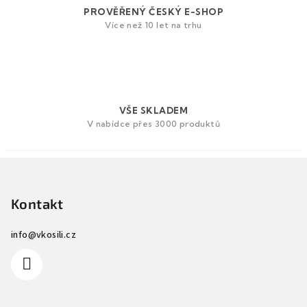
y
PROVĚŘENÝ ČESKÝ E-SHOP
v
Více než 10 let na trhu
ý
p
i
s
u
VŠE SKLADEM
V nabídce přes 3000 produktů
Z
á
p
Kontakt
a
info
@
vkosili.cz
t
í