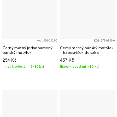
Kód:
576-2323-0
Kód:
575-9856-0
Černý matný jednobarevný
Černý matný pánský motýlek
pánský motýlek
+ kapesníček do saka
254 Kč
457 Kč
Ihned k odeslání
(>10 ks)
Ihned k odeslání
(10 ks)