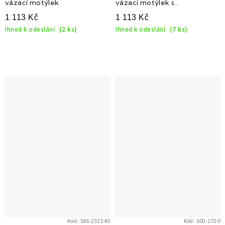
vázací motýlek
vázací motýlek s
proužkovanou strukturou
1 113 Kč
1 113 Kč
Ihned k odeslání
(2 ks)
Ihned k odeslání
(7 ks)
Kód:
586-2323-40
Kód:
600-270-0