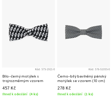
ý
p
i
s
p
r
o
d
u
k
Kód:
575-1921-0
Kód:
576-51055-0
t
Bílo-černý motýlek s
Černo-bílý bavlněný pánský
trojrozměrným vzorem
motýlek se vzorem (10 cm)
ů
457 Kč
278 Kč
Ihned k odeslání
(4 ks)
Ihned k odeslání
(1 ks)