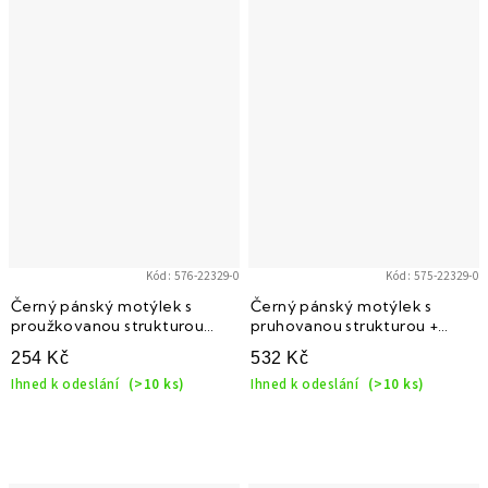
Kód:
576-22329-0
Kód:
575-22329-0
Černý pánský motýlek s
Černý pánský motýlek s
proužkovanou strukturou
pruhovanou strukturou +
(Junior)
kapesníček do saka
254 Kč
532 Kč
Ihned k odeslání
(>10 ks)
Ihned k odeslání
(>10 ks)