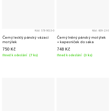
Kód:
578-9015-0
Kód:
609-23-0
Černý lesklý pánský vázací
Černý lněný pánský motýlek
motýlek
+ kapesníček do saka
750 Kč
748 Kč
Ihned k odeslání
(7 ks)
Ihned k odeslání
(3 ks)