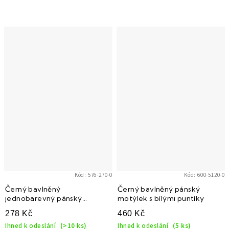
Kód:
576-270-0
Kód:
600-5120-0
Černý bavlněný
Černý bavlněný pánský
jednobarevný pánský
motýlek s bílými puntíky
motýlek
278 Kč
460 Kč
Ihned k odeslání
(>10 ks)
Ihned k odeslání
(5 ks)