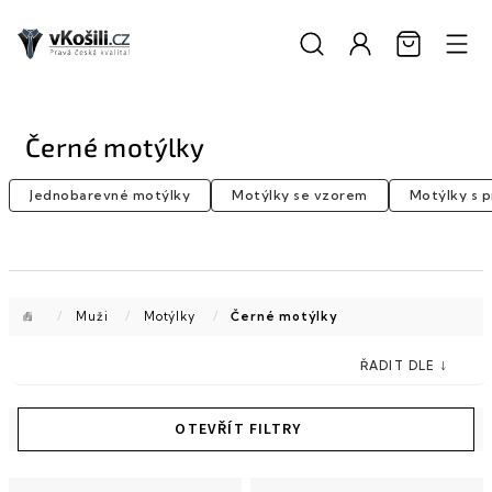
Přejít
na
obsah
Černé motýlky
Jednobarevné motýlky
Motýlky se vzorem
Motýlky s 
Domů
/
Muži
/
Motýlky
/
Černé motýlky
V