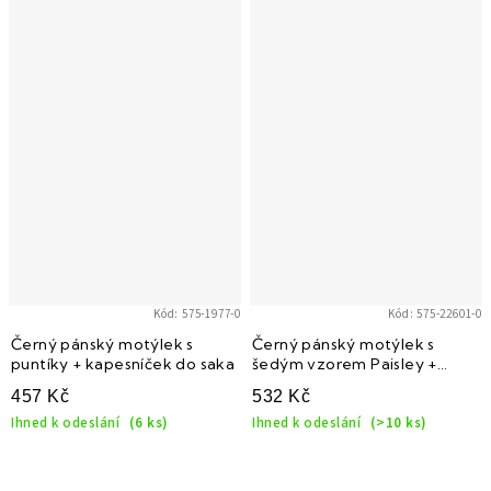
Kód:
575-1977-0
Kód:
575-22601-0
Černý pánský motýlek s
Černý pánský motýlek s
puntíky + kapesníček do saka
šedým vzorem Paisley +
kapesníček do saka
457 Kč
532 Kč
Ihned k odeslání
(6 ks)
Ihned k odeslání
(>10 ks)