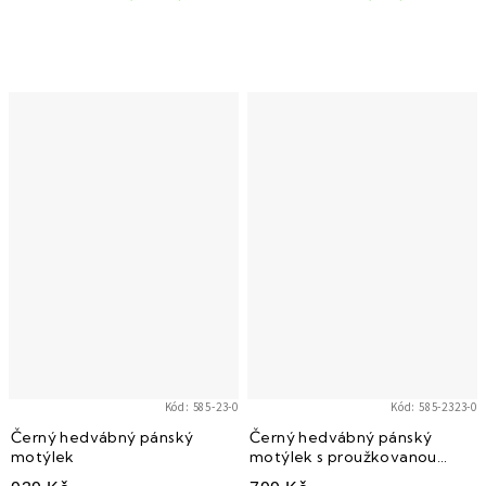
Kód:
585-23-0
Kód:
585-2323-0
Černý hedvábný pánský
Černý hedvábný pánský
motýlek
motýlek s proužkovanou
strukturou