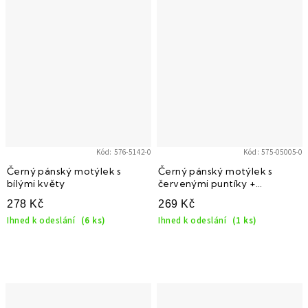
Kód:
576-5142-0
Kód:
575-05005-0
Černý pánský motýlek s
Černý pánský motýlek s
bílými květy
červenými puntíky +
kapesníček do saka
278 Kč
269 Kč
Ihned k odeslání
(6 ks)
Ihned k odeslání
(1 ks)