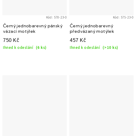
Kód:
578-23-0
Kód:
575-23-0
Černý jednobarevný pánský
Černý jednobarevný
vázací motýlek
předvázaný motýlek
750 Kč
457 Kč
Ihned k odeslání
(6 ks)
Ihned k odeslání
(>10 ks)