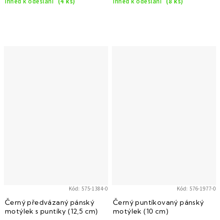
Ihned k odeslání
(4 ks)
Ihned k odeslání
(8 ks)
Kód:
575-1384-0
Kód:
576-1977-0
Černý předvázaný pánský
Černý puntíkovaný pánský
motýlek s puntíky (12,5 cm)
motýlek (10 cm)