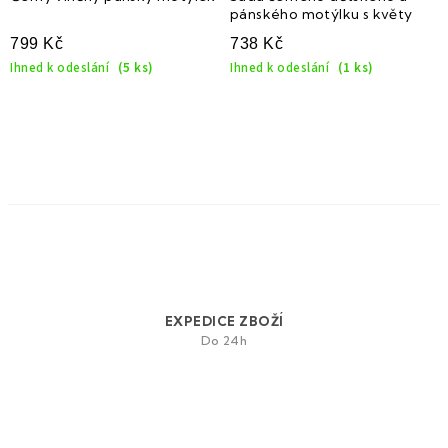
pánského motýlku s květy
799 Kč
738 Kč
Ihned k odeslání
(5 ks)
Ihned k odeslání
(1 ks)
O
v
l
á
d
a
EXPEDICE ZBOŽÍ
c
Do 24h
í
p
r
v
k