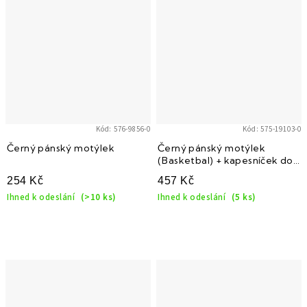
Kód:
576-9856-0
Kód:
575-19103-0
Černý pánský motýlek
Černý pánský motýlek
(Basketbal) + kapesníček do
saka
254 Kč
457 Kč
Ihned k odeslání
(>10 ks)
Ihned k odeslání
(5 ks)