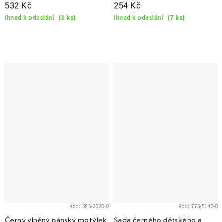
532 Kč
254 Kč
Ihned k odeslání
(3 ks)
Ihned k odeslání
(7 ks)
Kód:
585-2320-0
Kód:
775-5142-0
Černý vlněný pánský motýlek
Sada černého dětského a