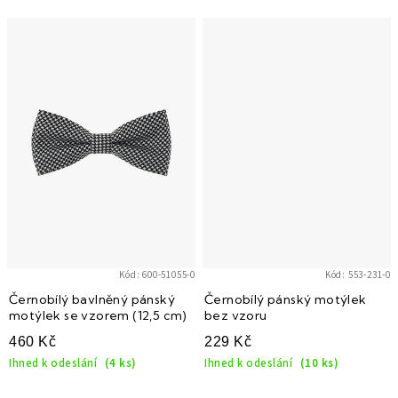
Kód:
600-51055-0
Kód:
553-231-0
Černobílý bavlněný pánský
Černobílý pánský motýlek
motýlek se vzorem (12,5 cm)
bez vzoru
460 Kč
229 Kč
Ihned k odeslání
(4 ks)
Ihned k odeslání
(10 ks)