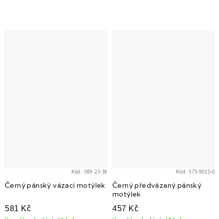
Kód:
589-23-38
Kód:
575-9015-0
Černý pánský vázací motýlek
Černý předvázaný pánský
motýlek
581 Kč
457 Kč