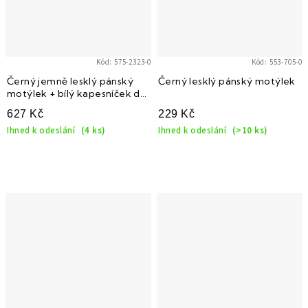
Kód:
575-2323-0
Kód:
553-705-0
Černý jemně lesklý pánský
Černý lesklý pánský motýlek
motýlek + bílý kapesníček do
saka
627 Kč
229 Kč
Ihned k odeslání
(4 ks)
Ihned k odeslání
(>10 ks)