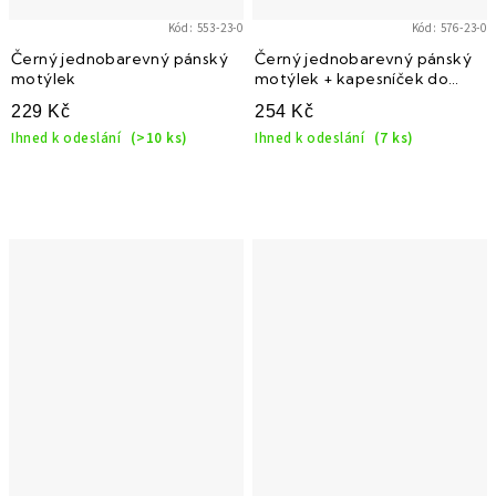
Kód:
553-23-0
Kód:
576-23-0
Černý jednobarevný pánský
Černý jednobarevný pánský
motýlek
motýlek + kapesníček do
saka
229 Kč
254 Kč
Ihned k odeslání
(>10 ks)
Ihned k odeslání
(7 ks)