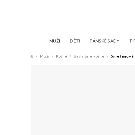
Přejít
na
obsah
MUŽI
DĚTI
PÁNSKÉ SADY
TI
/
Muži
/
Košile
/
Bavlněné košile
/
Smetanová p
Domů