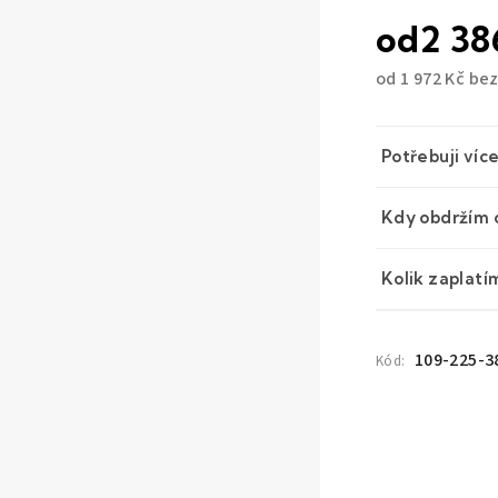
od
2 38
od
1 972 Kč
bez
Měrná
cena:
Potřebuji víc
Kdy obdržím 
Kolik zaplatí
109-225-3
Kód: