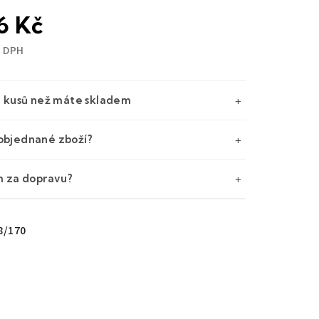
6 Kč
 DPH
e kusů než máte skladem
objednané zboží?
m za dopravu?
8/170