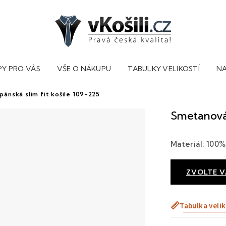
PY PRO VÁS
VŠE O NÁKUPU
TABULKY VELIKOSTÍ
NA
ánská slim fit košile 109-225
Smetanová 
Materiál: 100%
ZVOLTE 
📏
Tabulka velik